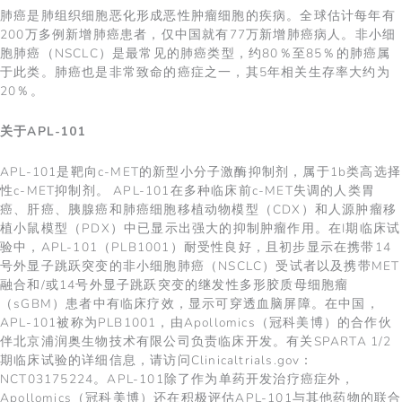
肺癌是肺组织细胞恶化形成恶性肿瘤细胞的疾病。全球估计每年有
200万多例新增肺癌患者，仅中国就有77万新增肺癌病人。非小细
胞肺癌（NSCLC）是最常见的肺癌类型，约80％至85％的肺癌属
于此类。肺癌也是非常致命的癌症之一，其5年相关生存率大约为
20％。
关于
APL-101
APL-101是靶向c-MET的新型小分子激酶抑制剂，属于1b类高选择
性c-MET抑制剂。 APL-101在多种临床前c-MET失调的人类胃
癌、肝癌、胰腺癌和肺癌细胞移植动物模型（CDX）和人源肿瘤移
植小鼠模型（PDX）中已显示出强大的抑制肿瘤作用。在I期临床试
验中，APL-101（PLB1001）耐受性良好，且初步显示在携带14
号外显子跳跃突变的非小细胞肺癌（NSCLC）受试者以及携带MET
融合和/或14号外显子跳跃突变的继发性多形胶质母细胞瘤
（sGBM）患者中有临床疗效，显示可穿透血脑屏障。在中国，
APL-101被称为PLB1001，由Apollomics（冠科美博）的合作伙
伴北京浦润奥生物技术有限公司负责临床开发。有关SPARTA 1/2
期临床试验的详细信息，请访问Clinicaltrials.gov：
NCT03175224。APL-101除了作为单药开发治疗癌症外，
Apollomics（冠科美博）还在积极评估APL-101与其他药物的联合