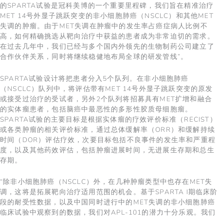
的SPARTA试验是冠科美博的一个重要里程碑，我们旨在精准治疗
MET 14号外显子跳跃突变的非小细胞肺癌（NSCLC）和其他MET
失调的肿瘤。由于MET失调在肿瘤中的发生率占癌症病人比例不
高，如何精确挑选从靶向治疗中获益的患者成为非常迫切的需求。
在过去几年中，我们已经与多个国内外领先的生物制药公司建立了
合作伙伴关系，同时将继续稳健地布局全球的研发管线”。
SPARTA试验设计将把患者分入5个队列。在非小细胞肺癌
（NSCLC）队列中，将评估带有MET 14号外显子跳跃突变的原发
或接受过治疗的受试者，另外2个队列将招募具有MET扩增和融合
的实体瘤患者，包括脑癌中最恶性的多形性胶质母细胞瘤。
SPARTA试验的主要目标是根据实体瘤的疗效评价标准（RECIST）
或各类肿瘤的相关评价标准，通过总体缓解率（ORR）和缓解持续
时间（DOR）评估疗效，次要目标包括不良事件的发生率和严重程
度，以及其他药效评估，包括肿瘤进展时间，无进展生存期和总生
存期。
“除非小细胞肺癌（NSCLC）外，在几种肿瘤类型中也存在MET失
调，这将是拓展靶向治疗适用范围的机会。基于SPARTA I期临床阶
段的耐受性数据，以及中国同时进行中的MET失调的非小细胞肺癌
临床试验中观察到的数据，我们对APL-101的潜力十分乐观。我们