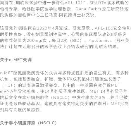
期待在II期临床试验中进一步评估APL-101”，SPARTA临床试验的
领衔专家、哈佛医学院医学助理教授、Dana-Farber癌症研究所洛
氏胸部肿瘤临床中心主任马克·阿瓦德博士补充说。
该研究的I期临床在2020年4月完成。研究显示，APL-101安全性和
耐受性良好，没有剂量限制性毒性，公司的临床团队建议II期临床
的推荐剂量为200mg/次，每日2次（BID）。Apollomics（冠科美
博）计划在近期召开的医学会议上介绍该研究的I期临床结果。
关于
c-MET
失调
c-MET酪氨酸激酶受体的失调与多种恶性肿瘤的发生有关。有多种
机制，包括基因融合、扩增、受体和/或其配体肝细胞生长因子
（HGF）的过表达及激活突变。其中的一种基因突变导致MET
mRNA的异常剪接，使14号外显子发生跳跃。MET 14号外显子的
跳跃突变在非小细胞肺癌（NSCLC）中发生率大约3％，并且已被
证明是致癌驱动基因。这使具有这类特定突变的肿瘤对c-MET抑制
剂具有高度的敏感性。
关于非小细胞肺癌（
NSCLC
）