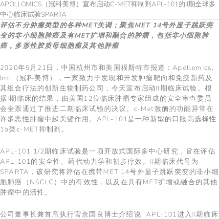
APOLLOMICS（冠科美博）宣布启动C-MET抑制剂APL-101的II期全球多
中心临床试验SPARTA
评估不分肿瘤类型的各种
MET
失调
；聚焦
MET 14
号外显子跳跃
突
变
的非小细胞肺癌及有
MET
扩增和融合的肿瘤，包括
非小细胞肺
癌，多形性胶质母细胞
瘤
及其他肿瘤
2020年5月21日，中国杭州市和美国福斯特市报道：Apollomics,
Inc.（冠科美博），一家致力于发现和开发肿瘤靶向和免疫新药及
其组合疗法的创新生物制药公司，今天宣布启动II期临床试验。根
据I期临床的结果，由美国12位临床肿瘤专家组成的安全审查委员
会全票通过了推进二期临床试验的决议。c-Met激酶的功能异常在
许多恶性肿瘤中起关键作用。APL-101是一种新型的口服高选择性
1b类c-MET抑制剂。
APL-101 1/2期临床试验是一项开放式国际多中心研究，旨在评估
APL-101的安全性、药代动力学和初步疗效。II期临床代号为
SPARTA，该研究将评估在携带MET 14号外显子跳跃突变的非小细
胞肺癌（NSCLC）中的有效性，以及在具有MET扩增或融合的其他
肿瘤中的活性。
公司董事长兼首席执行官余国良博士介绍说:“APL-101进入II期临床