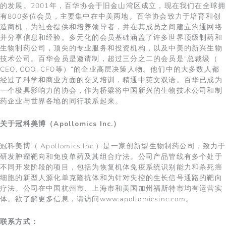
的发展。2001年，百华协会于旧金山湾区成立，现在我们在全球拥
有800多位会员，主要集中在中美两地。百华协会致力于培育和创
造商机，为社会提供和培养领导者，并在其成员之间建立沟通网络
并分享信息和经验。多元化的会员基础涵盖了许多世界顶级制药和
生物制药公司，顶尖的专业服务和投资机构，以及中美的新兴生物
技术公司。百华会员是邀请制，超过三分之二的会员是“总裁级（
CEO, COO, CFO等）”的企业高层决策人物。他们中的大多数人都
经过了科学和商业方面的交叉培训，精通中英文双语。百华已成为
一个极具影响力的协会，作为桥梁将中国新兴的生物技术公司和制
药企业与世界各地的同行联系起来。
关于冠科美博（
Apollomics Inc.
）
冠科美博（ Apollomics Inc.）是一家创新型生物制药公司，致力于
研发肿瘤靶向和免疫单药及其组合疗法。公司产品管线有多个处于
不同开发阶段的项目，包括为恢复机体免疫系统识别能力和杀死癌
细胞的新型人源化单克隆抗体和为针对失控的生长信号通路的靶向
疗法。公司在中国杭州市、上海市和美国加州福斯特市均有运营实
体。欲了解更多信息，请访问www.apollomicsinc.com。
联系方式：