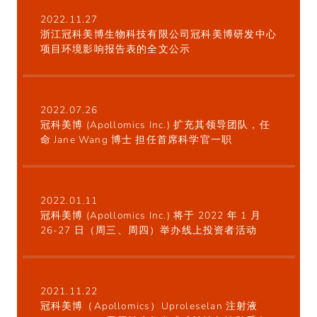
2022.11.27
浙江冠科美博生物科技有限公司冠科美博研发中心
项目环境影响报告表的全文公示
2022.07.26
冠科美博 (Apollomics Inc.) 扩充其领导团队，任
命 Jane Wang 博士 担任首席科学官一职
2022.01.11
冠科美博 (Apollomics Inc.) 将于 2022 年 1 月
26-27 日（周三、周四）举办线上投资者活动
2021.11.22
冠科美博（Apollomics）Uproleselan 注射液